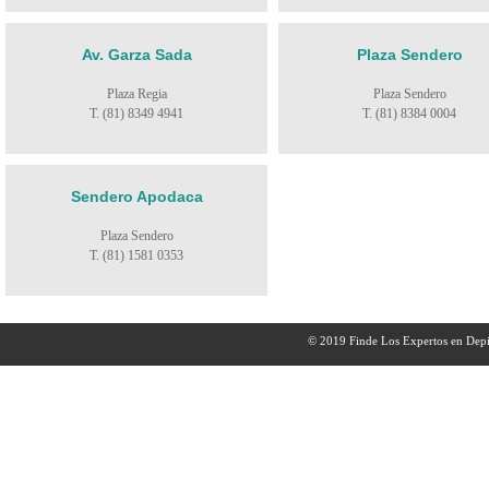
Av. Garza Sada
Plaza Sendero
Plaza Regia
Plaza Sendero
T. (81) 8349 4941
T. (81) 8384 0004
Sendero Apodaca
Plaza Sendero
T. (81) 1581 0353
© 2019 Finde Los Expertos en Depi