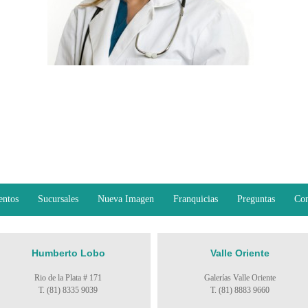
entos
Sucursales
Nueva Imagen
Franquicias
Preguntas
Con
Humberto Lobo
Valle Oriente
Rio de la Plata # 171
Galerías Valle Oriente
T. (81) 8335 9039
T. (81) 8883 9660