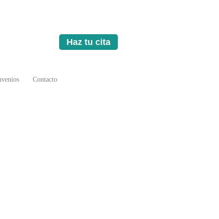
Haz tu cita
venios
Contacto