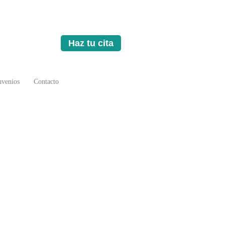
Haz tu cita
venios
Contacto