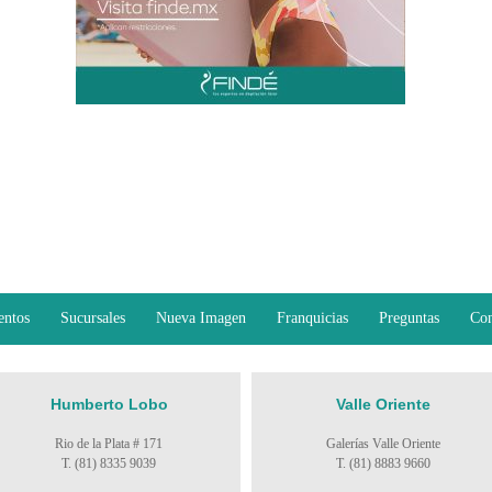
entos
Sucursales
Nueva Imagen
Franquicias
Preguntas
Con
Humberto Lobo
Valle Oriente
Rio de la Plata # 171
Galerías Valle Oriente
T. (81) 8335 9039
T. (81) 8883 9660