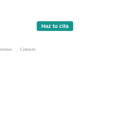
Haz tu cita
venios
Contacto