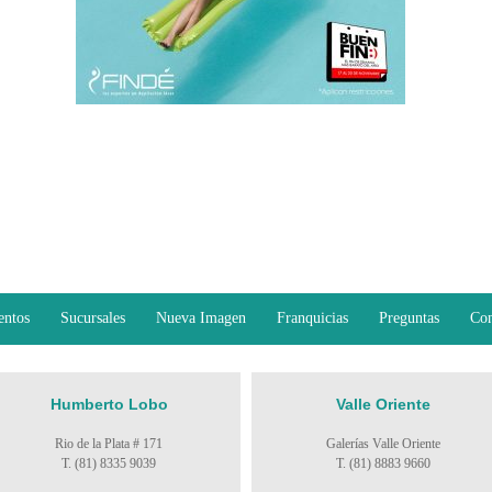
entos
Sucursales
Nueva Imagen
Franquicias
Preguntas
Con
Humberto Lobo
Valle Oriente
Rio de la Plata # 171
Galerías Valle Oriente
T. (81) 8335 9039
T. (81) 8883 9660