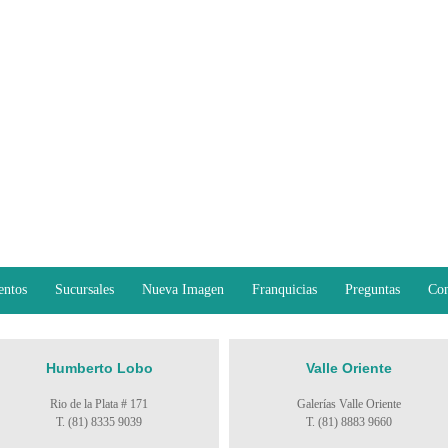
entos
Sucursales
Nueva Imagen
Franquicias
Preguntas
Con
Humberto Lobo
Valle Oriente
Rio de la Plata # 171
Galerías Valle Oriente
T. (81) 8335 9039
T. (81) 8883 9660