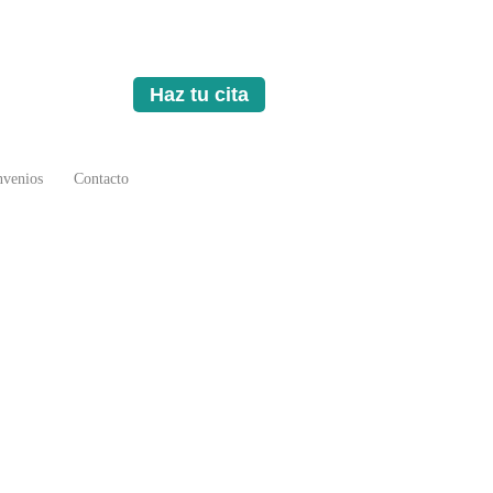
Haz tu cita
venios
Contacto