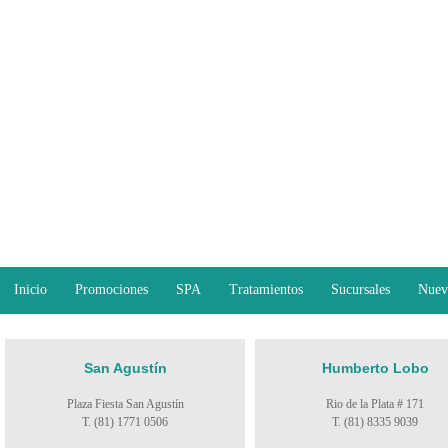
Inicio
Promociones
SPA
Tratamientos
Sucursales
Nuev
San Agustín
Humberto Lobo
Plaza Fiesta San Agustín
Rio de la Plata # 171
T. (81) 1771 0506
T. (81) 8335 9039