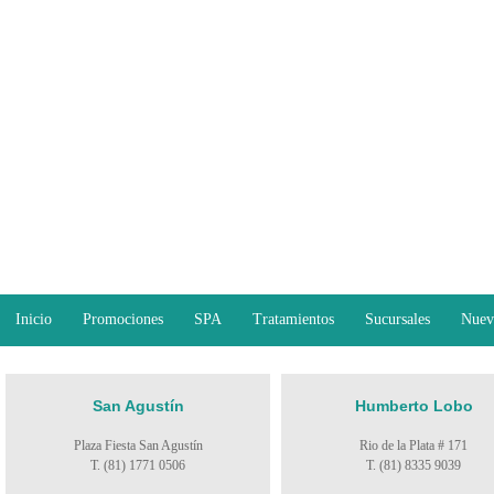
Inicio
Promociones
SPA
Tratamientos
Sucursales
Nuev
San Agustín
Humberto Lobo
Plaza Fiesta San Agustín
Rio de la Plata # 171
T. (81) 1771 0506
T. (81) 8335 9039