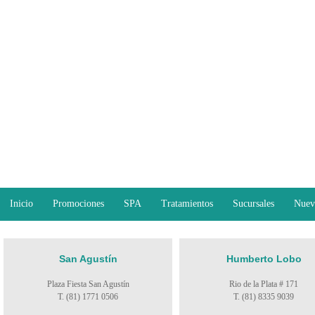
Inicio
Promociones
SPA
Tratamientos
Sucursales
Nuev
San Agustín
Humberto Lobo
Plaza Fiesta San Agustín
Rio de la Plata # 171
T. (81) 1771 0506
T. (81) 8335 9039