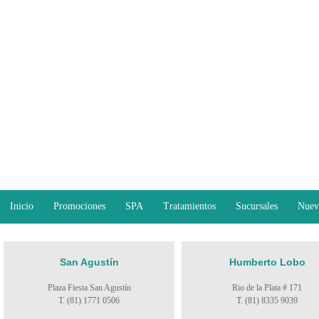
Inicio
Promociones
SPA
Tratamientos
Sucursales
Nuev
San Agustín
Humberto Lobo
Plaza Fiesta San Agustín
Rio de la Plata # 171
T. (81) 1771 0506
T. (81) 8335 9039