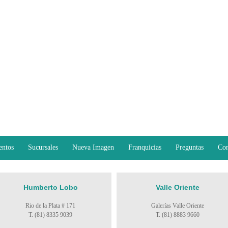
entos
Sucursales
Nueva Imagen
Franquicias
Preguntas
Con
Humberto Lobo
Valle Oriente
Rio de la Plata # 171
Galerías Valle Oriente
T. (81) 8335 9039
T. (81) 8883 9660