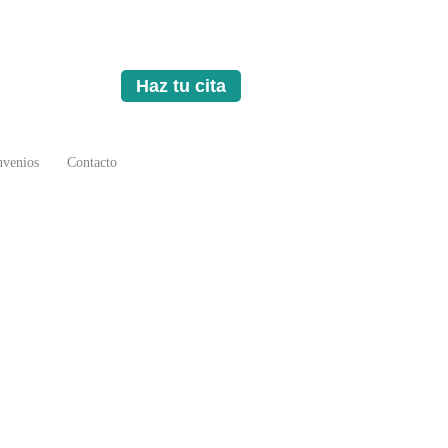
Haz tu cita
venios
Contacto