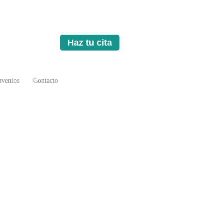
Haz tu cita
venios
Contacto