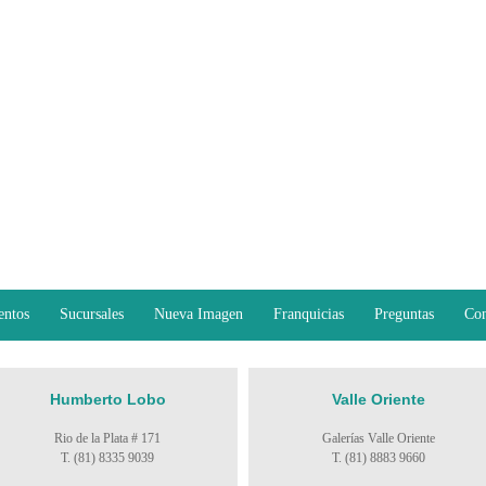
entos
Sucursales
Nueva Imagen
Franquicias
Preguntas
Con
Humberto Lobo
Valle Oriente
Rio de la Plata # 171
Galerías Valle Oriente
T. (81) 8335 9039
T. (81) 8883 9660