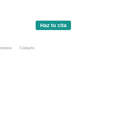
Haz tu cita
venios
Contacto