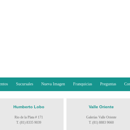
entos
Sucursales
Nueva Imagen
Franquicias
Preguntas
Con
Humberto Lobo
Valle Oriente
Rio de la Plata # 171
Galerías Valle Oriente
T. (81) 8335 9039
T. (81) 8883 9660