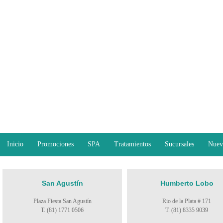
Inicio
Promociones
SPA
Tratamientos
Sucursales
Nuev
San Agustín
Humberto Lobo
Plaza Fiesta San Agustín
Rio de la Plata # 171
T. (81) 1771 0506
T. (81) 8335 9039