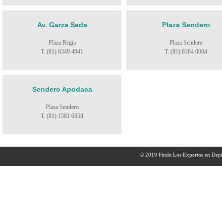
Av. Garza Sada
Plaza Sendero
Plaza Regia
Plaza Sendero
T. (81) 8349 4941
T. (81) 8384 0004
Sendero Apodaca
Plaza Sendero
T. (81) 1581 0353
© 2019 Finde Los Expertos en Depi